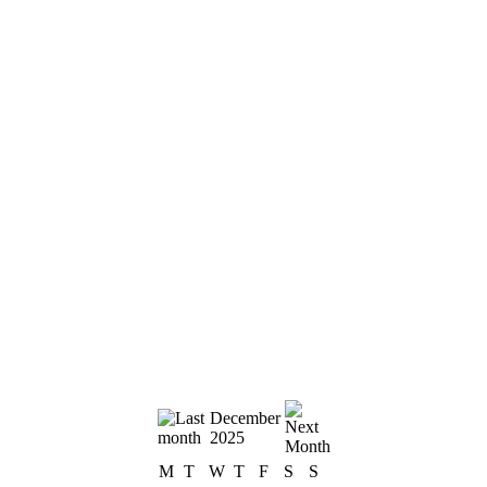
December
2025
M
T
W
T
F
S
S